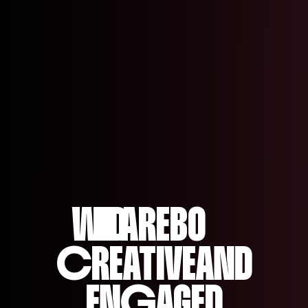
WE ARE
LD
B
O
C
REATI
VE
AND
EN
G
AGED