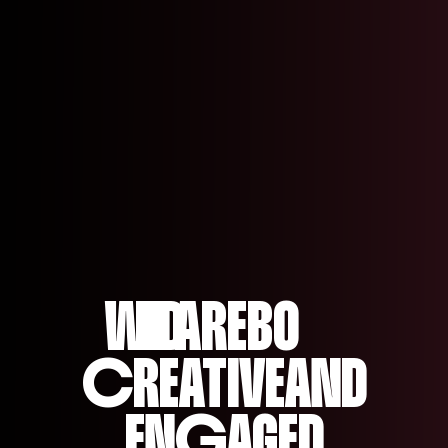
WE ARE
LD
B
O
C
REATI
VE
AND
EN
G
AGED